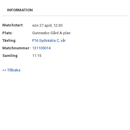
INFORMATION
Matchstart:
sön 27 april, 12:30
Plats:
Gunnesbo Gård A-plan
Tävling:
P16 Sydvästra C, vår
Matchnummer:
131105014
Samling:
11:15
<< Tillbaka