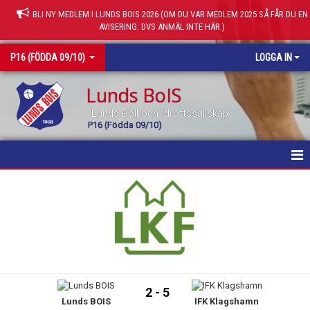
BLI NY MEDLEM I LUNDS BOIS 2026 (OM DU VAR MEDLEM 2025 SÅ FÅR DU EN
AVISERING. DVS ANMÄL INTE HÄR.)
P16 (FÖDDA 09/10)
LOGGA IN
Lunds BoIS
Lunds Boll och Idrottssällskap
P16 (Födda 09/10)
HEM
KALENDER
MATCHER
TRUPPEN
2 - 5
Lunds BOIS
IFK Klagshamn
KONTAKT