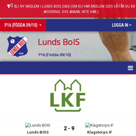
BLI NY MEDLEM I LUNDS BOIS 2026 (OM DU VAR MEDLEM 2025 SÅ FÅR DU EN
AVISERING. DVS ANMÄL INTE HÄR.)
P16 (FÖDDA 09/10)
LOGGA IN
Lunds BoIS
Lunds Boll och Idrottssällskap
P16 (Födda 09/10)
HEM
KALENDER
MATCHER
TRUPPEN
2 - 9
Lunds BOIS
Klagstorps IF
KONTAKT