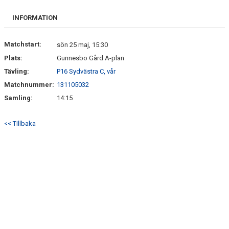
INFORMATION
Matchstart:
sön 25 maj, 15:30
Plats:
Gunnesbo Gård A-plan
Tävling:
P16 Sydvästra C, vår
Matchnummer:
131105032
Samling:
14:15
<< Tillbaka