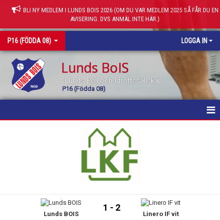
BLI NY MEDLEM I LUNDS BOIS 2026 (OM DU VAR MEDLEM 2025 SÅ FÅR DU EN
AVISERING. DVS ANMÄL INTE HÄR.)
P16 (FÖDDA 08)
LOGGA IN
Lunds BoIS
Lunds Boll och Idrottssällskap
P16 (Födda 08)
HEM
NYHETER
KALENDER
MATCHER
1 - 2
Lunds BOIS
Linero IF vit
TRUPPEN