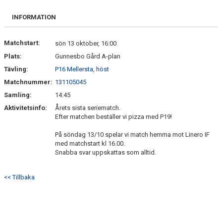
BILDGALLERI
INFORMATION
KONTAKT
Matchstart:
sön 13 oktober, 16:00
Plats:
Gunnesbo Gård A-plan
Tävling:
P16 Mellersta, höst
Matchnummer:
131105045
Samling:
14:45
Aktivitetsinfo:
Årets sista seriematch.
Efter matchen beställer vi pizza med P19!
På söndag 13/10 spelar vi match hemma mot Linero IF
med matchstart kl 16.00.
Snabba svar uppskattas som alltid.
<< Tillbaka