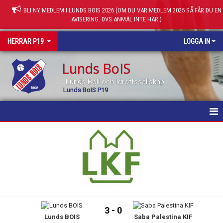
BLI NY MEDLEM I LUNDS BOIS 2026 (OM DU VAR MEDLEM 2025 SÅ FÅR DU EN
AVISERING. DVS ANMÄL INTE HÄR.)
HERRAR P19
LOGGA IN
Lunds BoIS
Lunds Boll och Idrottssällskap
Lunds BoIS P19
HEM
NYHETER
KALENDER
TRUPPEN
3 - 0
Lunds BOIS
Saba Palestina KIF
MATCHER