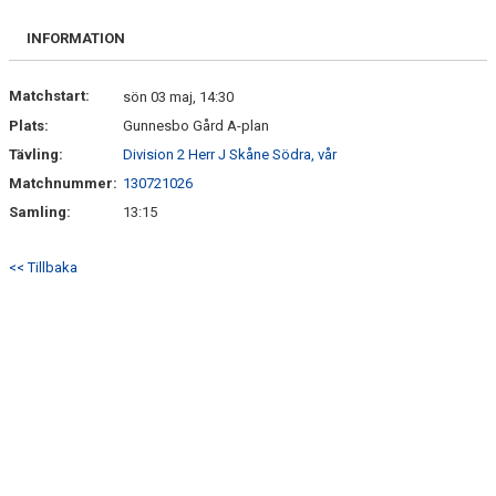
BILDGALLERI
INFORMATION
KONTAKT
Matchstart:
sön 03 maj, 14:30
Plats:
Gunnesbo Gård A-plan
Tävling:
Division 2 Herr J Skåne Södra, vår
Matchnummer:
130721026
Samling:
13:15
<< Tillbaka