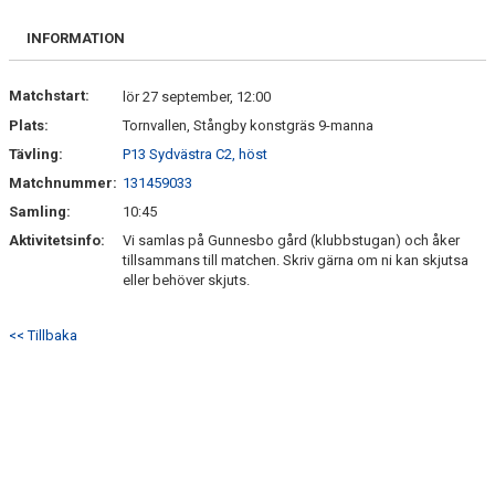
BILDGALLERI
INFORMATION
KONTAKT
Matchstart:
lör 27 september, 12:00
Plats:
Tornvallen, Stångby konstgräs 9-manna
Tävling:
P13 Sydvästra C2, höst
Matchnummer:
131459033
Samling:
10:45
Aktivitetsinfo:
Vi samlas på Gunnesbo gård (klubbstugan) och åker
tillsammans till matchen. Skriv gärna om ni kan skjutsa
eller behöver skjuts.
<< Tillbaka