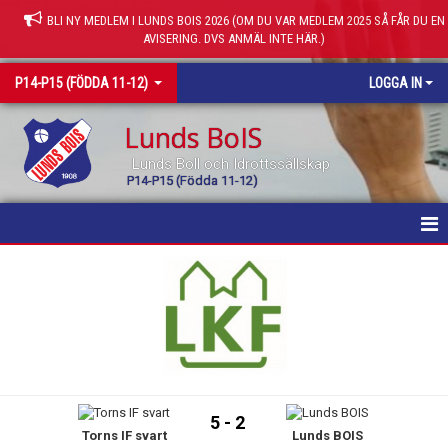
BLI NY MEDLEM I LUNDS BOIS 2026 (OM DU VAR MEDLEM 2025 SÅ FÅR DU EN
AVISERING. DVS ANMÄL INTE HÄR.)
P14-P15 (FÖDDA 11-12)
LOGGA IN
Lunds BoIS
Lunds Boll och Idrottssällskap
P14-P15 (Födda 11-12)
HEM
NYHETER
KALENDER
MATCHER
5 - 2
Torns IF svart
Lunds BOIS
TRUPPEN