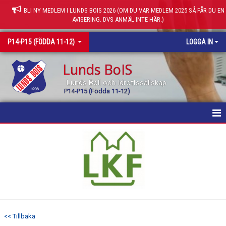
BLI NY MEDLEM I LUNDS BOIS 2026 (OM DU VAR MEDLEM 2025 SÅ FÅR DU EN
AVISERING. DVS ANMÄL INTE HÄR.)
P14-P15 (FÖDDA 11-12)
LOGGA IN
Lunds BoIS
Lunds Boll och Idrottssällskap
P14-P15 (Födda 11-12)
HEM
NYHETER
KALENDER
MATCHER
<< Tillbaka
TRUPPEN