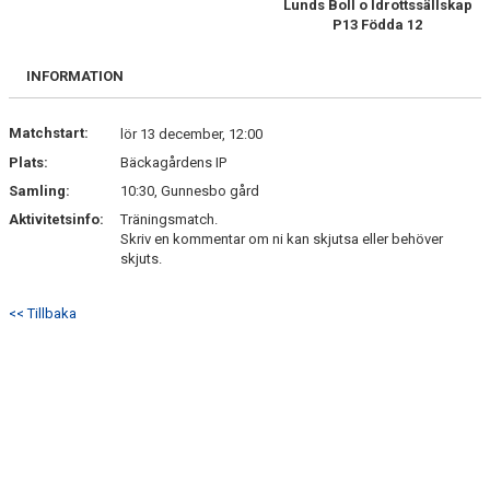
Lunds Boll o Idrottssällskap
P13 Födda 12
BILDGALLERI
INFORMATION
KONTAKT
Matchstart:
lör 13 december, 12:00
Plats:
Bäckagårdens IP
Samling:
10:30, Gunnesbo gård
Aktivitetsinfo:
Träningsmatch.
Skriv en kommentar om ni kan skjutsa eller behöver
skjuts.
<< Tillbaka