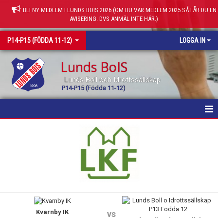
BLI NY MEDLEM I LUNDS BOIS 2026 (OM DU VAR MEDLEM 2025 SÅ FÅR DU EN
AVISERING. DVS ANMÄL INTE HÄR.)
P14-P15 (FÖDDA 11-12)
LOGGA IN
Lunds BoIS
Lunds Boll och Idrottssällskap
P14-P15 (Födda 11-12)
HEM
NYHETER
KALENDER
MATCHER
Kvarnby IK
TRUPPEN
vs