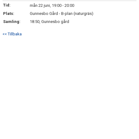
Tid:
mån 22 juni, 19:00 - 20:00
BILDGALLERI
Plats:
Gunnesbo Gård - B-plan (naturgräs)
Samling:
18:50, Gunnesbo gård
KONTAKT
<< Tillbaka