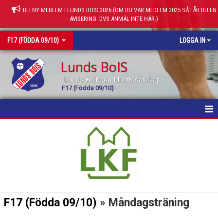
BLI NY MEDLEM I LUNDS BOIS 2026 (OM DU VAR MEDLEM 2025 SÅ FÅR DU EN
AVISERING. DVS ANMÄL INTE HÄR.)
F17 (FÖDDA 09/10)
LOGGA IN
Lunds BoIS
Lunds Boll och Idrottssällskap
F17 (Födda 09/10)
HEM
NYHETER
KALENDER
MATCHER
F17 (Födda 09/10)
» Måndagsträning
TRUPPEN