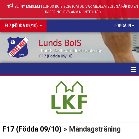
BLI NY MEDLEM I LUNDS BOIS 2026 (OM DU VAR MEDLEM 2025 SÅ FÅR DU EN
AVISERING. DVS ANMÄL INTE HÄR.)
F17 (FÖDDA 09/10)
LOGGA IN
Lunds BoIS
Lunds Boll och Idrottssällskap
F17 (Födda 09/10)
HEM
NYHETER
KALENDER
MATCHER
F17 (Födda 09/10)
» Måndagsträning
TRUPPEN