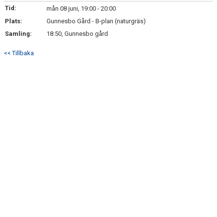
Tid:
mån 08 juni, 19:00 - 20:00
BILDGALLERI
Plats:
Gunnesbo Gård - B-plan (naturgräs)
Samling:
18:50, Gunnesbo gård
KONTAKT
<< Tillbaka