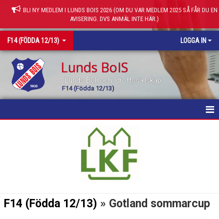
BLI NY MEDLEM I LUNDS BOIS 2026 (OM DU VAR MEDLEM 2025 SÅ FÅR DU EN
AVISERING. DVS ANMÄL INTE HÄR.)
F14 (FÖDDA 12/13)
LOGGA IN
Lunds BoIS
Lunds Boll och Idrottssällskap
F14 (Födda 12/13)
HEM
NYHETER
KALENDER
MATCHER
F14 (Födda 12/13)
» Gotland sommarcup
TRUPPEN