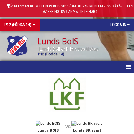
BLI NY MEDLEM I LUNDS BOIS 2026 (OM DU VAR MEDLEM 2025 SÅ FÅR DU EN
AVISERING. DVS ANMÄL INTE HÄR.)
P12 (FÖDDA 14)
LOGGA IN
Lunds BoIS
Lunds Boll och Idrottssällskap
P12 (Födda 14)
HEM
KALENDER
MATCHER
TRUPPEN
vs
Lunds BOIS
Lunds BK svart
KONTAKT