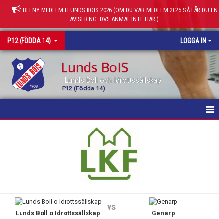
BLI NY MEDLEM I LUNDS BOIS 2026 (OM DU VAR MEDLEM 2025 SÅ FÅR DU EN
AVISERING. DVS ANMÄL INTE HÄR.)
P12 (FÖDDA 14)
LOGGA IN
Lunds BoIS
Lunds Boll och Idrottssällskap
P12 (Födda 14)
HEM
KALENDER
MATCHER
TRUPPEN
vs
Lunds Boll o Idrottssällskap
Genarp
KONTAKT