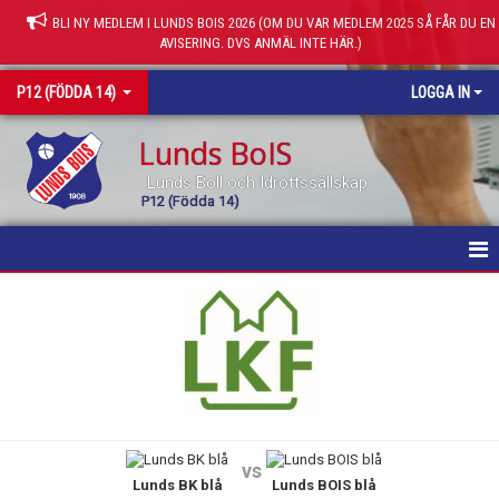
BLI NY MEDLEM I LUNDS BOIS 2026 (OM DU VAR MEDLEM 2025 SÅ FÅR DU EN
AVISERING. DVS ANMÄL INTE HÄR.)
P12 (FÖDDA 14)
LOGGA IN
Lunds BoIS
Lunds Boll och Idrottssällskap
P12 (Födda 14)
HEM
KALENDER
MATCHER
TRUPPEN
vs
Lunds BK blå
Lunds BOIS blå
KONTAKT