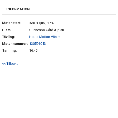
DOKUMENT
INFORMATION
KONTAKT
Matchstart:
sön 08 juni, 17:45
Plats:
Gunnesbo Gård A-plan
Tävling:
Herrar Motion Västra
Matchnummer:
130591043
Samling:
16:45
<< Tillbaka