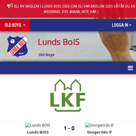
BLI NY MEDLEM I LUNDS BOIS 2026 (OM DU VAR MEDLEM 2025 SÅ FÅR DU EN
AVISERING. DVS ANMÄL INTE HÄR.)
OLD BOYS
LOGGA IN
Lunds BoIS
Lunds Boll och Idrottssällskap
Old Boys
HEM
NYHETER
KALENDER
MATCHER
1 - 0
Lunds BOIS
Snogeröds IF
TRUPPEN