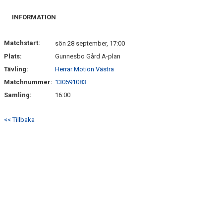
DOKUMENT
INFORMATION
KONTAKT
Matchstart:
sön 28 september, 17:00
Plats:
Gunnesbo Gård A-plan
Tävling:
Herrar Motion Västra
Matchnummer:
130591083
Samling:
16:00
<< Tillbaka