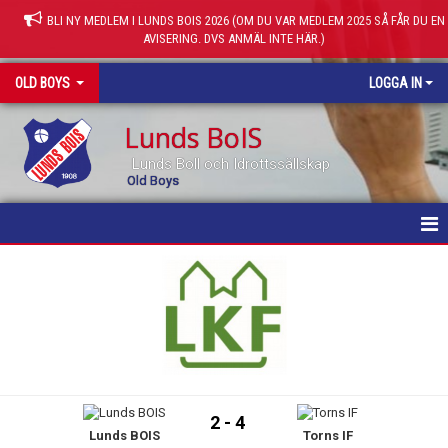
BLI NY MEDLEM I LUNDS BOIS 2026 (OM DU VAR MEDLEM 2025 SÅ FÅR DU EN
AVISERING. DVS ANMÄL INTE HÄR.)
OLD BOYS
LOGGA IN
Lunds BoIS
Lunds Boll och Idrottssällskap
Old Boys
HEM
NYHETER
KALENDER
MATCHER
2 - 4
Lunds BOIS
Torns IF
TRUPPEN