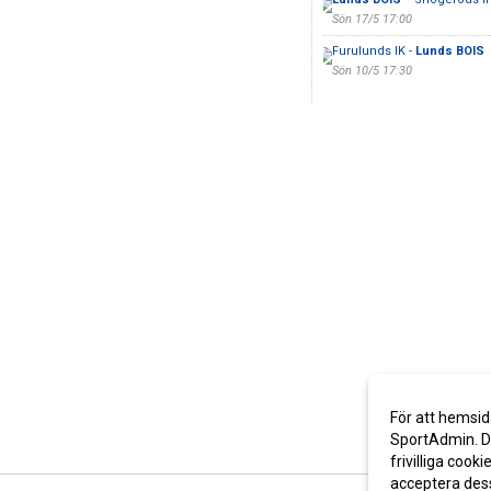
Sön 17/5 17:00
Furulunds IK -
Lunds BOIS
Sön 10/5 17:30
För att hemsid
SportAdmin. De
frivilliga cooki
acceptera des