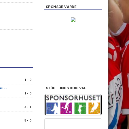
SPONSOR VÄRDE
S
1 - 0
STÖD LUNDS BOIS VIA
rie FF
1 - 0
3 - 1
5 - 0
F