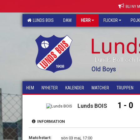
BLI NY 
LUNDS BOIS
DAM
HERR
FLICKOR
POJ
Lund
Lunds Boll och I
Old Boys
HEM
NYHETER
KALENDER
MATCHER
TRUPPEN
1 - 0
Lunds BOIS
INFORMATION
Matchstart:
sön 03 maj, 17:00