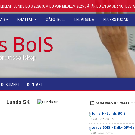
MEDLEM I LUNDS BOIS 2026 (OM DU VAR MEDLEM 2025 SÅ FÅR DU EN AVISERING. DVS 
KAR
KNATTAR
GÅFOTBOLL
LEDARSIDA
KLUBBSTUGAN
s BoIS
drottssällskap
DOKUMENT
KONTAKT
Lunds SK
KOMMANDE MATCH
Torns IF -
Lunds BOIS
Ons 12/8 20:15
Lunds BOIS
- Dalby GIF/Ge
Sön 23/8 17:00