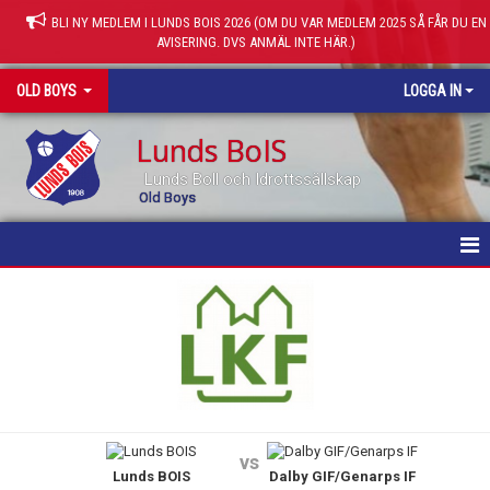
BLI NY MEDLEM I LUNDS BOIS 2026 (OM DU VAR MEDLEM 2025 SÅ FÅR DU EN
AVISERING. DVS ANMÄL INTE HÄR.)
OLD BOYS
LOGGA IN
Lunds BoIS
Lunds Boll och Idrottssällskap
Old Boys
HEM
NYHETER
KALENDER
MATCHER
vs
Lunds BOIS
Dalby GIF/Genarps IF
TRUPPEN