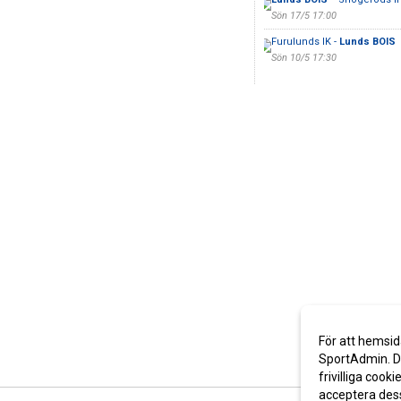
Sön 17/5 17:00
Furulunds IK -
Lunds BOIS
Sön 10/5 17:30
För att hemsid
SportAdmin. De
frivilliga cooki
acceptera des