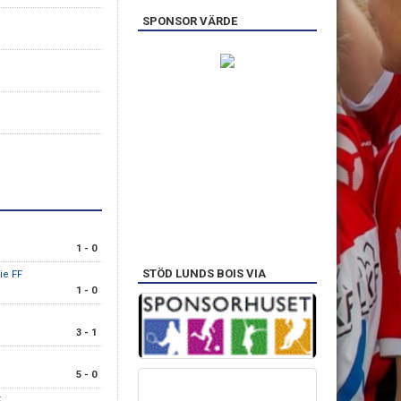
SPONSOR VÄRDE
S
1 - 0
STÖD LUNDS BOIS VIA
rie FF
1 - 0
3 - 1
5 - 0
F