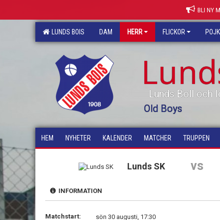
BLI NY 
LUNDS BOIS
DAM
HERR
FLICKOR
POJ
Lund
Lunds Boll och I
Old Boys
HEM
NYHETER
KALENDER
MATCHER
TRUPPEN
vs
Lunds SK
INFORMATION
Matchstart:
sön 30 augusti, 17:30