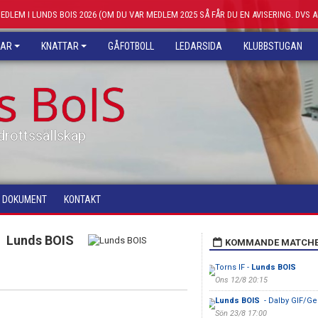
MEDLEM I LUNDS BOIS 2026 (OM DU VAR MEDLEM 2025 SÅ FÅR DU EN AVISERING. DVS 
KAR
KNATTAR
GÅFOTBOLL
LEDARSIDA
KLUBBSTUGAN
s BoIS
drottssällskap
DOKUMENT
KONTAKT
Lunds BOIS
KOMMANDE MATCH
Torns IF -
Lunds BOIS
Ons 12/8 20:15
Lunds BOIS
- Dalby GIF/Ge
Sön 23/8 17:00