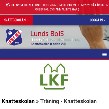
BLI NY MEDLEM I LUNDS BOIS 2026 (OM DU VAR MEDLEM 2025 SÅ FÅR DU EN
AVISERING. DVS ANMÄL INTE HÄR.)
KNATTESKOLAN
LOGGA IN
Lunds BoIS
Lunds Boll och Idrottssällskap
Knatteskolan (Födda 20)
HEM
NYHETER
KALENDER
TRUPPEN
Knatteskolan
» Träning - Knatteskolan
DOKUMENT