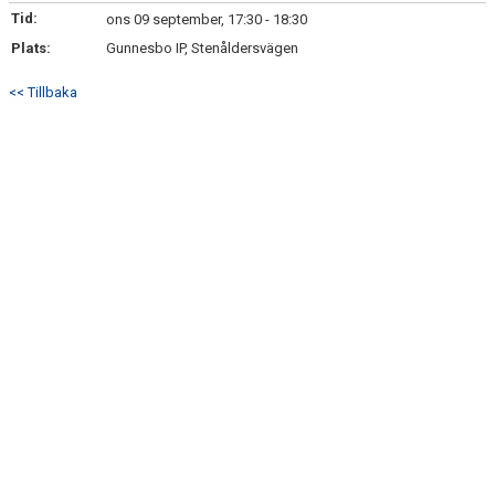
Tid:
ons 09 september, 17:30 - 18:30
KONTAKT
Plats:
Gunnesbo IP, Stenåldersvägen
<< Tillbaka