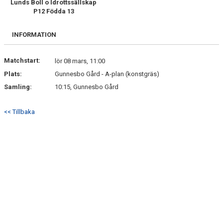
Lunds Boll o Idrottssällskap
P12 Födda 13
KONTAKT
INFORMATION
TRUPPEN
Matchstart:
lör 08 mars, 11:00
Plats:
Gunnesbo Gård - A-plan (konstgräs)
Samling:
10:15, Gunnesbo Gård
<< Tillbaka