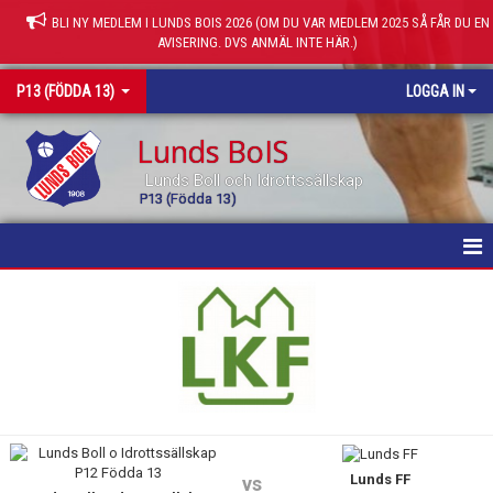
BLI NY MEDLEM I LUNDS BOIS 2026 (OM DU VAR MEDLEM 2025 SÅ FÅR DU EN
AVISERING. DVS ANMÄL INTE HÄR.)
P13 (FÖDDA 13)
LOGGA IN
Lunds BoIS
Lunds Boll och Idrottssällskap
P13 (Födda 13)
HEM
NYHETER
KALENDER
MATCHER
Lunds FF
BILDGALLERI
vs