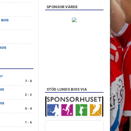
SPONSOR VÄRDE
 BOIS
BOIS
ge
7 - 0
STÖD LUNDS BOIS VIA
OIS
2 - 3
OIS
0 - 4
1 - 6