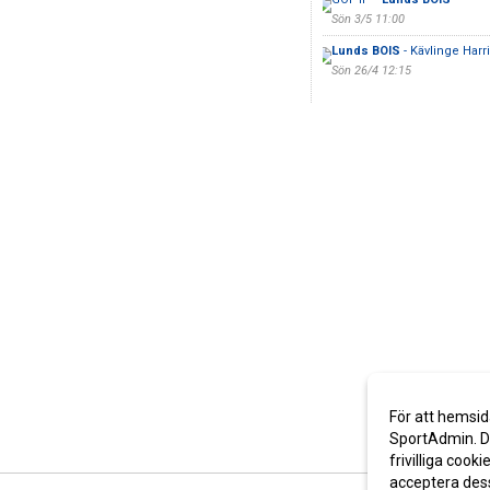
Sön 3/5 11:00
Lunds BOIS
- Kävlinge Harri
Sön 26/4 12:15
För att hemsid
SportAdmin. De
frivilliga cooki
acceptera des