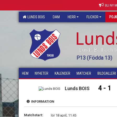
BLI NY 
LUNDS BOIS
DAM
HERR
FLICKOR
POJ
Lund
Lunds Boll och I
P13 (Födda 13)
HEM
NYHETER
KALENDER
MATCHER
BILDGALLERI
4 - 1
Lunds BOIS
INFORMATION
Matchstart:
lör 18 april, 11:45