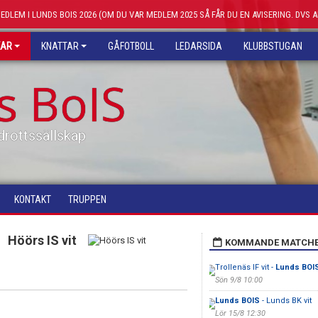
MEDLEM I LUNDS BOIS 2026 (OM DU VAR MEDLEM 2025 SÅ FÅR DU EN AVISERING. DVS 
KAR
KNATTAR
GÅFOTBOLL
LEDARSIDA
KLUBBSTUGAN
s BoIS
drottssällskap
KONTAKT
TRUPPEN
Höörs IS vit
KOMMANDE MATCH
Trollenäs IF vit -
Lunds BOI
Sön 9/8 10:00
Lunds BOIS
- Lunds BK vit
Lör 15/8 12:30