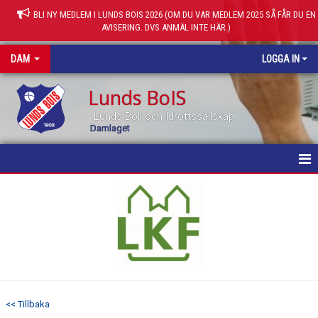
BLI NY MEDLEM I LUNDS BOIS 2026 (OM DU VAR MEDLEM 2025 SÅ FÅR DU EN
AVISERING. DVS ANMÄL INTE HÄR.)
DAM
LOGGA IN
Lunds BoIS
Lunds Boll och Idrottssällskap
Damlaget
HEM
NYHETER
KALENDER
MATCHER
<< Tillbaka
TRUPPEN