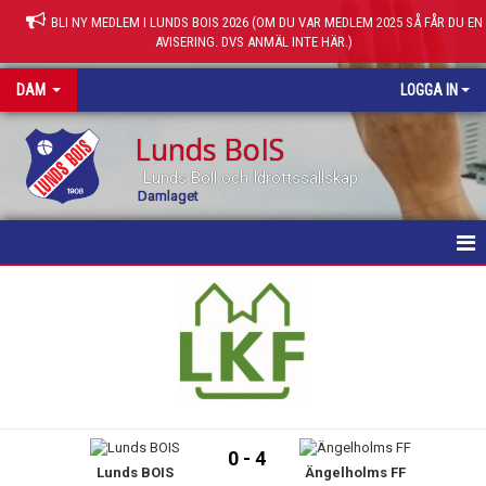
BLI NY MEDLEM I LUNDS BOIS 2026 (OM DU VAR MEDLEM 2025 SÅ FÅR DU EN
AVISERING. DVS ANMÄL INTE HÄR.)
DAM
LOGGA IN
Lunds BoIS
Lunds Boll och Idrottssällskap
Damlaget
HEM
NYHETER
KALENDER
MATCHER
0 - 4
Lunds BOIS
Ängelholms FF
TRUPPEN