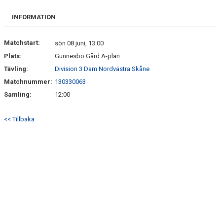
BILDGALLERI
INFORMATION
DOKUMENT
Matchstart:
sön 08 juni, 13:00
Plats:
Gunnesbo Gård A-plan
KONTAKT
Tävling:
Division 3 Dam Nordvästra Skåne
Matchnummer:
130330063
Samling:
12:00
<< Tillbaka