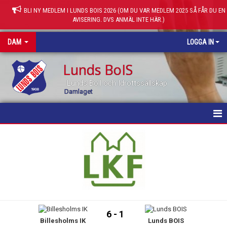
BLI NY MEDLEM I LUNDS BOIS 2026 (OM DU VAR MEDLEM 2025 SÅ FÅR DU EN
AVISERING. DVS ANMÄL INTE HÄR.)
DAM
LOGGA IN
Lunds BoIS
Lunds Boll och Idrottssällskap
Damlaget
HEM
NYHETER
KALENDER
MATCHER
6 - 1
Billesholms IK
Lunds BOIS
TRUPPEN