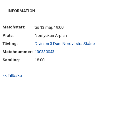
BILDGALLERI
INFORMATION
DOKUMENT
Matchstart:
tis 13 maj, 19:00
Plats:
Norrlyckan A-plan
KONTAKT
Tävling:
Division 3 Dam Nordvästra Skåne
Matchnummer:
130330043
Samling:
18:00
<< Tillbaka