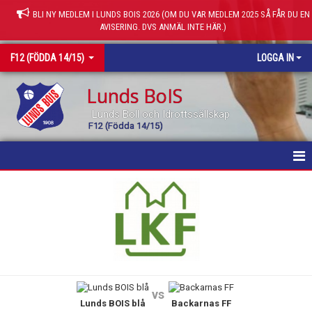
BLI NY MEDLEM I LUNDS BOIS 2026 (OM DU VAR MEDLEM 2025 SÅ FÅR DU EN
AVISERING. DVS ANMÄL INTE HÄR.)
F12 (FÖDDA 14/15)
LOGGA IN
Lunds BoIS
Lunds Boll och Idrottssällskap
F12 (Födda 14/15)
HEM
NYHETER
KALENDER
MATCHER
vs
Lunds BOIS blå
Backarnas FF
TRUPPEN