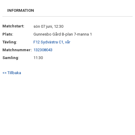
BILDGALLERI
INFORMATION
DOKUMENT
Matchstart:
sön 07 juni, 12:30
Plats:
Gunnesbo Gård B-plan 7-manna 1
KONTAKT
Tävling:
F12 Sydvästra C1, vår
Matchnummer:
132308043
Samling:
11:30
<< Tillbaka