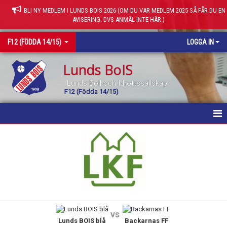
BLI NY MEDLEM I LUNDS BOIS 2026 (OM DU VAR MEDLEM 2025 SÅ FÅR DU EN
AVISERING. DVS ANMÄL INTE HÄR.)
F12 (FÖDDA 14/15)
LOGGA IN
Lunds BoIS
Lunds Boll och Idrottssällskap
F12 (Födda 14/15)
HEM
NYHETER
KALENDER
MATCHER
vs
Lunds BOIS blå
Backarnas FF
TRUPPEN