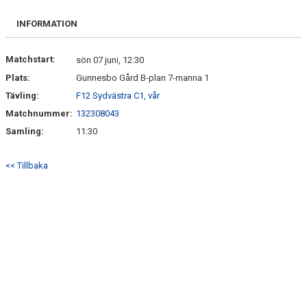
BILDGALLERI
INFORMATION
DOKUMENT
Matchstart:
sön 07 juni, 12:30
Plats:
Gunnesbo Gård B-plan 7-manna 1
KONTAKT
Tävling:
F12 Sydvästra C1, vår
Matchnummer:
132308043
Samling:
11:30
<< Tillbaka