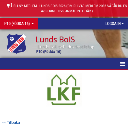
BLI NY MEDLEM I LUNDS BOIS 2026 (OM DU VAR MEDLEM 2025 SÅ FÅR DU EN
AVISERING. DVS ANMÄL INTE HÄR.)
P10 (FÖDDA 16)
LOGGA IN
Lunds BoIS
Lunds Boll och Idrottssällskap
P10 (Födda 16)
HEM
NYHETER
KALENDER
MATCHER
<< Tillbaka
TRUPPEN