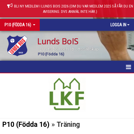
BLI NY MEDLEM I LUNDS BOIS 2026 (OM DU VAR MEDLEM 2025 SÅ FÅR DU EN
AVISERING. DVS ANMÄL INTE HÄR.)
P10 (FÖDDA 16)
LOGGA IN
Lunds BoIS
Lunds Boll och Idrottssällskap
P10 (Födda 16)
HEM
NYHETER
KALENDER
MATCHER
P10 (Födda 16)
» Träning
TRUPPEN