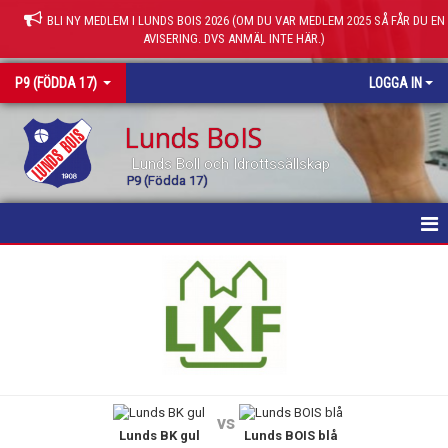
BLI NY MEDLEM I LUNDS BOIS 2026 (OM DU VAR MEDLEM 2025 SÅ FÅR DU EN
AVISERING. DVS ANMÄL INTE HÄR.)
P9 (FÖDDA 17)
LOGGA IN
Lunds BoIS
Lunds Boll och Idrottssällskap
P9 (Födda 17)
HEM
NYHETER
KALENDER
MATCHER
vs
Lunds BK gul
Lunds BOIS blå
TRUPPEN