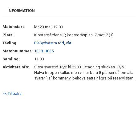
KONTAKT
INFORMATION
Matchstart:
lör 23 maj, 12:00
Plats:
Klostergårdens IP, konstgräsplan, 7 mot 7 (1)
Tävling:
P9 Sydvästra röd, vår
Matchnummer:
131811035
Samling:
11:00
Aktivitetsinfo:
Sista svarstid 16/5 kl 2200. Uttagning skickas 17/5.
Halva truppen kallas men vi har bara 8 platser så om alla
svarar "ja" kommer vi behöva sätta några på reservlistan.
<< Tillbaka