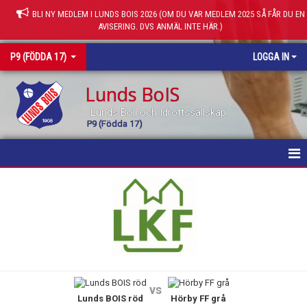
BLI NY MEDLEM I LUNDS BOIS 2026 (OM DU VAR MEDLEM 2025 SÅ FÅR DU EN
AVISERING. DVS ANMÄL INTE HÄR.)
P9 (FÖDDA 17)
LOGGA IN
Lunds BoIS
Lunds Boll och Idrottssällskap
P9 (Födda 17)
HEM
NYHETER
KALENDER
MATCHER
vs
Lunds BOIS röd
Hörby FF grå
TRUPPEN