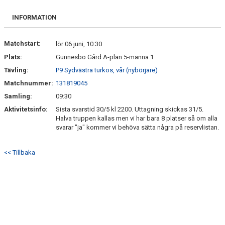
KONTAKT
INFORMATION
Matchstart:
lör 06 juni, 10:30
Plats:
Gunnesbo Gård A-plan 5-manna 1
Tävling:
P9 Sydvästra turkos, vår (nybörjare)
Matchnummer:
131819045
Samling:
09:30
Aktivitetsinfo:
Sista svarstid 30/5 kl 2200. Uttagning skickas 31/5.
Halva truppen kallas men vi har bara 8 platser så om alla
svarar "ja" kommer vi behöva sätta några på reservlistan.
<< Tillbaka