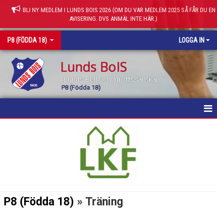
BLI NY MEDLEM I LUNDS BOIS 2026 (OM DU VAR MEDLEM 2025 SÅ FÅR DU EN
AVISERING. DVS ANMÄL INTE HÄR.)
P8 (FÖDDA 18)
LOGGA IN
Lunds BoIS
Lunds Boll och Idrottssällskap
P8 (Födda 18)
HEM
NYHETER
KALENDER
MATCHER
P8 (Födda 18)
» Träning
BILDGALLERI