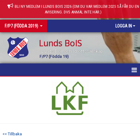
BLI NY MEDLEM I LUNDS BOIS 2026 (OM DU VAR MEDLEM 2025 SÅ FÅR DU EN
AVISERING. DVS ANMÄL INTE HÄR.)
F/P7 (FÖDDA 2019)
LOGGA IN
Lunds BoIS
Lunds Boll och Idrottssällskap
F/P7 (Födda 19)
HEM
NYHETER
KALENDER
MATCHER
<< Tillbaka
TRUPPEN