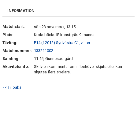
BILDGALLERI
INFORMATION
KONTAKT
Matchstart:
sön 23 november, 13:15
Plats:
Kroksbäcks IP konstgräs 9-manna
Tävling:
P14 (f.2012) Sydvästra C1, vinter
Matchnummer:
133211002
Samling:
11:45, Gunnesbo gård
Aktivitetsinfo:
Skriv en kommentar om ni behöver skjuts eller kan
skjutsa flera spelare.
<< Tillbaka