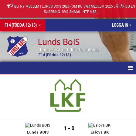
BLI NY MEDLEM I LUNDS BOIS 2026 (OM DU VAR MEDLEM 2025 SÅ FÅR DU EN
AVISERING. DVS ANMÄL INTE HÄR.)
F14 (FÖDDA 12/13)
LOGGA IN
Lunds BoIS
Lunds Boll och Idrottssällskap
F14 (Födda 12/13)
HEM
NYHETER
KALENDER
MATCHER
1 - 0
Lunds BOIS
Eslövs BK
TRUPPEN