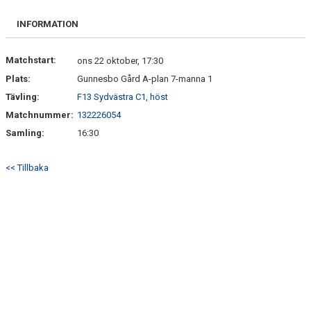
BILDGALLERI
INFORMATION
KONTAKT
Matchstart:
ons 22 oktober, 17:30
Plats:
Gunnesbo Gård A-plan 7-manna 1
Tävling:
F13 Sydvästra C1, höst
Matchnummer:
132226054
Samling:
16:30
<< Tillbaka