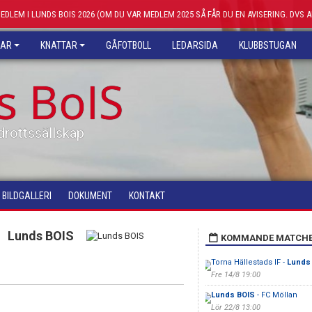
MEDLEM I LUNDS BOIS 2026 (OM DU VAR MEDLEM 2025 SÅ FÅR DU EN AVISERING. DVS 
KAR
KNATTAR
GÅFOTBOLL
LEDARSIDA
KLUBBSTUGAN
s BoIS
drottssällskap
BILDGALLERI
DOKUMENT
KONTAKT
Lunds BOIS
KOMMANDE MATCH
Torna Hällestads IF -
Lunds
Fre 14/8 19:00
Lunds BOIS
- FC Möllan
Lör 22/8 13:00