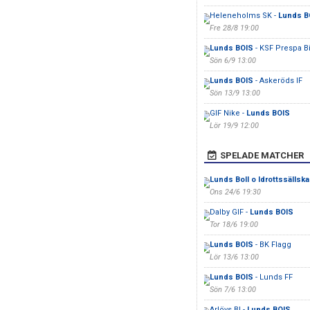
Heleneholms SK -
Lunds B
Fre 28/8 19:00
Lunds BOIS
- KSF Prespa Bi
Sön 6/9 13:00
Lunds BOIS
- Askeröds IF
Sön 13/9 13:00
GIF Nike -
Lunds BOIS
Lör 19/9 12:00
SPELADE MATCHER
Lunds Boll o Idrottssällsk
Ons 24/6 19:30
Dalby GIF -
Lunds BOIS
Tor 18/6 19:00
Lunds BOIS
- BK Flagg
Lör 13/6 13:00
Lunds BOIS
- Lunds FF
Sön 7/6 13:00
Arlövs BI -
Lunds BOIS