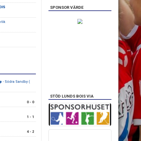
OIS
SPONSOR VÄRDE
rlik
ap
- Södra Sandby (
STÖD LUNDS BOIS VIA
0 - 0
1 - 1
4 - 2