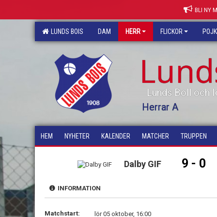
BLI NY 
LUNDS BOIS
DAM
HERR
FLICKOR
POJ
Lund
Lunds Boll och I
Herrar A
HEM
NYHETER
KALENDER
MATCHER
TRUPPEN
9 - 0
Dalby GIF
INFORMATION
Matchstart:
lör 05 oktober, 16:00