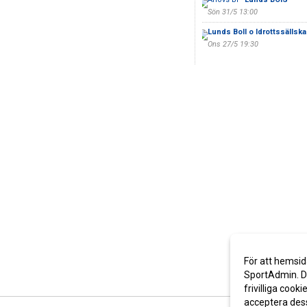
Sön 31/5 13:00
Lunds Boll o Idrottssällsk
Ons 27/5 19:30
För att hemsid
SportAdmin. De
frivilliga cooki
acceptera des