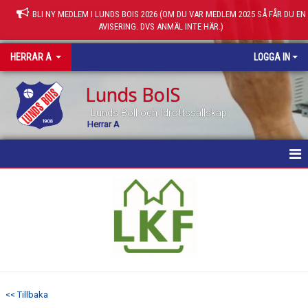
BLI NY MEDLEM I LUNDS BOIS 2026 (OM DU VAR MEDLEM 2025 SÅ FÅR DU EN
AVISERING. DVS ANMÄL INTE HÄR.)
HERRAR A
LOGGA IN
Lunds BoIS
Lunds Boll och Idrottssällskap
Herrar A
HEM
NYHETER
KALENDER
MATCHER
<< Tillbaka
TRUPPEN