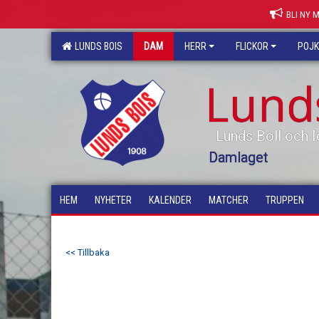
BLI NY 
LUNDS BOIS
DAM
HERR
FLICKOR
POJ
Lund
Lunds Boll och I
Damlaget
HEM
NYHETER
KALENDER
MATCHER
TRUPPEN
<< Tillbaka