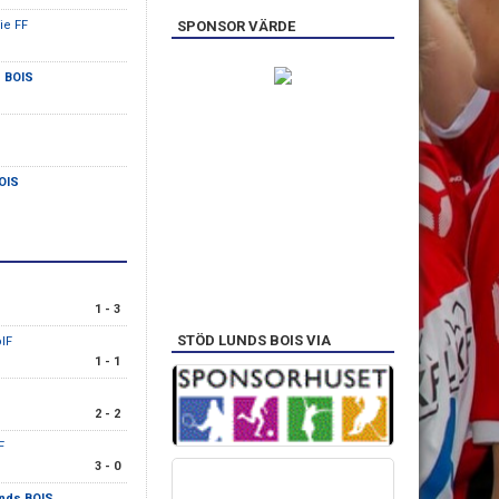
ie FF
SPONSOR VÄRDE
 BOIS
OIS
1 - 3
STÖD LUNDS BOIS VIA
IF
1 - 1
2 - 2
F
3 - 0
nds BOIS