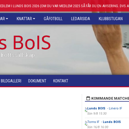
MEDLEM I LUNDS BOIS 2026 (OM DU VAR MEDLEM 2025 SÅ FÅR DU EN AVISERING. DVS 
KAR
KNATTAR
GÅFOTBOLL
LEDARSIDA
KLUBBSTUGAN
s BoIS
drottssällskap
BILDGALLERI
DOKUMENT
KONTAKT
KOMMANDE MATCH
Lunds BOIS
- Linero IF
Sön 9/8 15:30
Torns IF -
Lunds BOIS
Sön 16/8 16:00