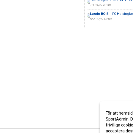
Tis 26/5 20:30
Lunds BOIS
- FC Helsingk
Sön 17/5 13:00
För att hemsid
SportAdmin. De
frivilliga cooki
acceptera des