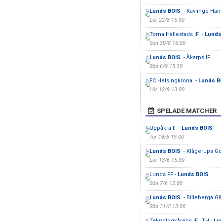
Lunds BOIS
- Kävlinge Harr
Lör 22/8 15:30
Torna Hällestads IF -
Lunds
Sön 30/8 16:00
Lunds BOIS
- Åkarps IF
Sön 6/9 15:30
FC Helsingkrona -
Lunds B
Lör 12/9 13:00
SPELADE MATCHER
Uppåkra IF -
Lunds BOIS
Tor 18/6 19:00
Lunds BOIS
- Klågerups Go
Lör 13/6 15:30
Lunds FF -
Lunds BOIS
Sön 7/6 12:00
Lunds BOIS
- Billeberga GI
Sön 31/5 13:00
Teknologkårens IF LTH -
Lu