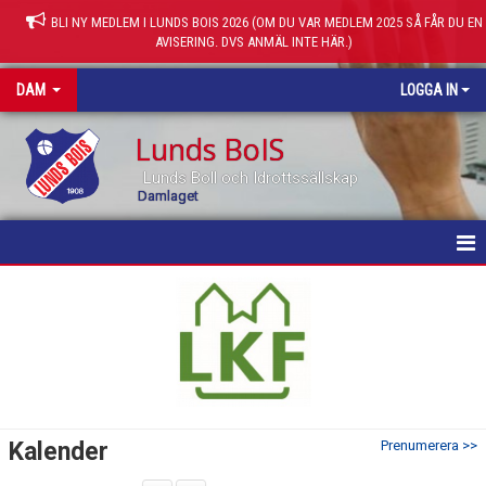
BLI NY MEDLEM I LUNDS BOIS 2026 (OM DU VAR MEDLEM 2025 SÅ FÅR DU EN
AVISERING. DVS ANMÄL INTE HÄR.)
DAM
LOGGA IN
Lunds BoIS
Lunds Boll och Idrottssällskap
Damlaget
HEM
NYHETER
KALENDER
MATCHER
Kalender
Prenumerera >>
TRUPPEN