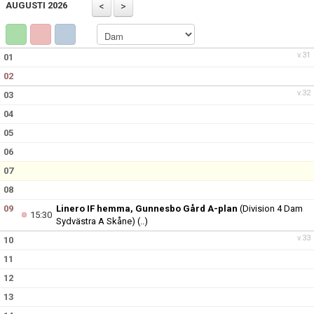
AUGUSTI 2026
BILDGALLERI
DOKUMENT
v.31
01
02
KONTAKT
v.32
03
04
05
06
07
08
09
Linero IF hemma, Gunnesbo Gård A-plan
(Division 4 Dam
15:30
Sydvästra A Skåne)
(..)
v.33
10
11
12
13