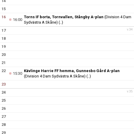
14
15
16
Torns IF borta, Tornvallen, Stångby A-plan
(Division 4 Dam
16:00
Sydvästra A Skåne)
(..)
v.34
17
18
19
20
21
22
Kävlinge Harrie FF hemma, Gunnesbo Gård A-plan
15:30
(Division 4 Dam Sydvästra A Skåne)
(..)
23
v.35
24
25
26
27
28
29