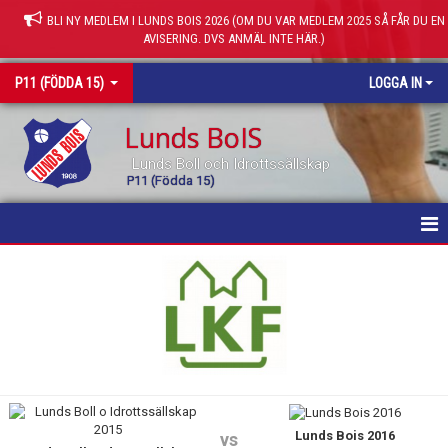
BLI NY MEDLEM I LUNDS BOIS 2026 (OM DU VAR MEDLEM 2025 SÅ FÅR DU EN
AVISERING. DVS ANMÄL INTE HÄR.)
P11 (FÖDDA 15)
LOGGA IN
Lunds BoIS
Lunds Boll och Idrottssällskap
P11 (Födda 15)
HEM
NYHETER
KALENDER
MATCHER
Lunds Bois 2016
TRUPPEN
vs