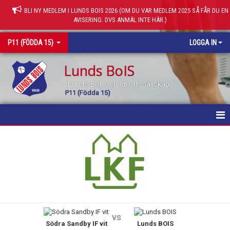
BLI NY MEDLEM I LUNDS BOIS 2026 (OM DU VAR MEDLEM 2025 SÅ FÅR DU EN
AVISERING. DVS ANMÄL INTE HÄR.)
P11 (FÖDDA 15)
LOGGA IN
Lunds BoIS
Lunds Boll och Idrottssällskap
P11 (Födda 15)
HEM
NYHETER
KALENDER
MATCHER
vs
Södra Sandby IF vit
Lunds BOIS
TRUPPEN