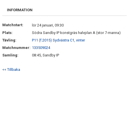
KONTAKT
INFORMATION
Matchstart:
lör 24 januari, 09:30
Plats:
Södra Sandby IP konstgräs halvplan A (stor 7-manna)
Tävling:
P11 (f.2015) Sydvästra C1, vinter
Matchnummer:
133509024
Samling:
08:45, Sandby IP
<< Tillbaka