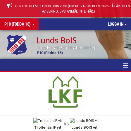
BLI NY MEDLEM I LUNDS BOIS 2026 (OM DU VAR MEDLEM 2025 SÅ FÅR DU EN
AVISERING. DVS ANMÄL INTE HÄR.)
P10 (FÖDDA 16)
LOGGA IN
Lunds BoIS
Lunds Boll och Idrottssällskap
P10 (Födda 16)
HEM
NYHETER
KALENDER
MATCHER
vs
Trollenäs IF vit
Lunds BOIS vit
TRUPPEN