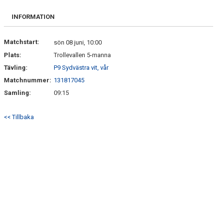
KONTAKT
INFORMATION
Matchstart:
sön 08 juni, 10:00
Plats:
Trollevallen 5-manna
Tävling:
P9 Sydvästra vit, vår
Matchnummer:
131817045
Samling:
09:15
<< Tillbaka