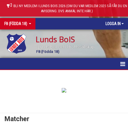
BLI NY MEDLEM I LUNDS BOIS 2026 (OM DU VAR MEDLEM 2025 SÅ FÅR DU EN
AVISERING. DVS ANMÄL INTE HÄR.)
F8 (FÖDDA 18)
LOGGA IN
Lunds BoIS
Lunds Boll och Idrottssällskap
F8 (Födda 18)
HEM
NYHETER
KALENDER
MATCHER
Matcher
TRUPPEN