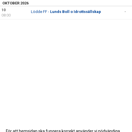
OKTOBER 2026
10
Lödde FF -
Lunds Boll o Idrottssällskap
-
08:00
För att hemsidan ska fungera korrekt använder vi nödvändiga