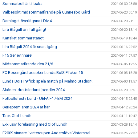
Sommarboll är tillbaka
2024-06-30 23:50
Välbesökt midsommarfirande på Gunnesbo Gård
2024-06-23 00:19
Damlaget överlägsna i Div 4
2024-06-20 21:11
Lira Blågult är i full gång!
2024-06-20 13:14
Kansliet sommarstängt
2024-06-19 18:44
Lira Blågult 2024 är snart igång
2024-06-16 22:52
F15 Serievinnare!
2024-06-11 07:57
Midsommarfirande den 21/6
2024-06-06 12:55
FC Rosengård besöker Lunds BoIS Flickor 15
2024-06-03 15:20
Lunds Bois P9 fick spela match på Malmö Stadion!
2024-06-03 11:57
Skånes Idrottsledarstipendier 2024
2024-05-20 00:51
Fotbollsfest i Lund - UEFA F17-EM 2024
2024-04-15 22:45
Seriepremiären 2024 är här
2024-04-12 20:24
Tack Olof Lundh
2024-04-11 10:47
Exklusiv föreläsning med Olof Lundh
2024-03-28 15:14
F2009 vinnare i vintercupen Anderslövs Vinterspel
2024-03-26 22:37