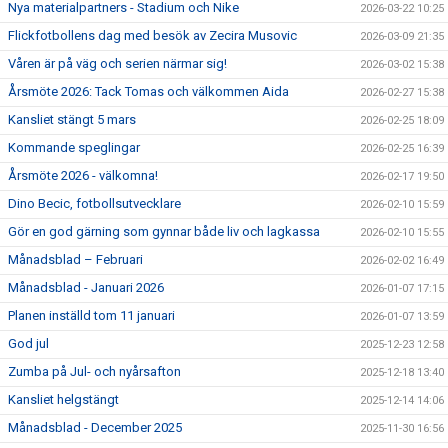
Nya materialpartners - Stadium och Nike
2026-03-22 10:25
Flickfotbollens dag med besök av Zecira Musovic
2026-03-09 21:35
Våren är på väg och serien närmar sig!
2026-03-02 15:38
Årsmöte 2026: Tack Tomas och välkommen Aida
2026-02-27 15:38
Kansliet stängt 5 mars
2026-02-25 18:09
Kommande speglingar
2026-02-25 16:39
Årsmöte 2026 - välkomna!
2026-02-17 19:50
Dino Becic, fotbollsutvecklare
2026-02-10 15:59
Gör en god gärning som gynnar både liv och lagkassa
2026-02-10 15:55
Månadsblad – Februari
2026-02-02 16:49
Månadsblad - Januari 2026
2026-01-07 17:15
Planen inställd tom 11 januari
2026-01-07 13:59
God jul
2025-12-23 12:58
Zumba på Jul- och nyårsafton
2025-12-18 13:40
Kansliet helgstängt
2025-12-14 14:06
Månadsblad - December 2025
2025-11-30 16:56