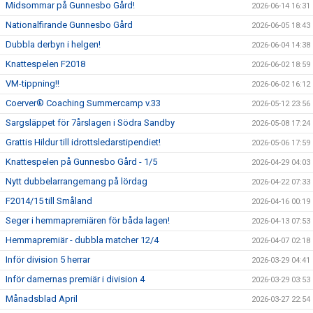
Midsommar på Gunnesbo Gård!
2026-06-14 16:31
Nationalfirande Gunnesbo Gård
2026-06-05 18:43
Dubbla derbyn i helgen!
2026-06-04 14:38
Knattespelen F2018
2026-06-02 18:59
VM-tippning!!
2026-06-02 16:12
Coerver® Coaching Summercamp v.33
2026-05-12 23:56
Sargsläppet för 7årslagen i Södra Sandby
2026-05-08 17:24
Grattis Hildur till idrottsledarstipendiet!
2026-05-06 17:59
Knattespelen på Gunnesbo Gård - 1/5
2026-04-29 04:03
Nytt dubbelarrangemang på lördag
2026-04-22 07:33
F2014/15 till Småland
2026-04-16 00:19
Seger i hemmapremiären för båda lagen!
2026-04-13 07:53
Hemmapremiär - dubbla matcher 12/4
2026-04-07 02:18
Inför division 5 herrar
2026-03-29 04:41
Inför damernas premiär i division 4
2026-03-29 03:53
Månadsblad April
2026-03-27 22:54