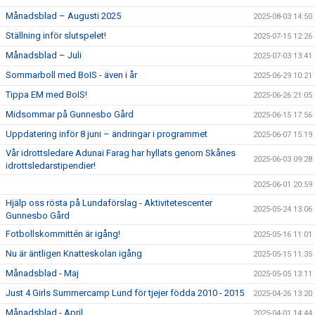
Månadsblad – Augusti 2025
2025-08-03 14:50
Ställning inför slutspelet!
2025-07-15 12:26
Månadsblad – Juli
2025-07-03 13:41
Sommarboll med BoIS - även i år
2025-06-29 10:21
Tippa EM med BoIS!
2025-06-26 21:05
Midsommar på Gunnesbo Gård
2025-06-15 17:56
Uppdatering inför 8 juni – ändringar i programmet
2025-06-07 15:19
Vår idrottsledare Adunai Farag har hyllats genom Skånes
2025-06-03 09:28
idrottsledarstipendier!
2025-06-01 20:59
Hjälp oss rösta på Lundaförslag - Aktivitetescenter
2025-05-24 13:06
Gunnesbo Gård
Fotbollskommittén är igång!
2025-05-16 11:01
Nu är äntligen Knatteskolan igång
2025-05-15 11:35
Månadsblad - Maj
2025-05-05 13:11
Just 4 Girls Summercamp Lund för tjejer födda 2010 - 2015
2025-04-26 13:20
Månadsblad - April
2025-04-01 14:44