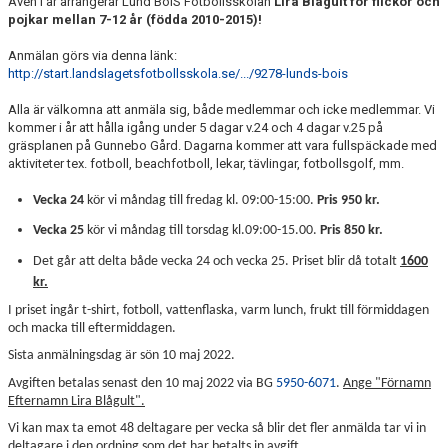
Även i år arrangerar Lund BoIS Fotbollsskolan
Lira Blågult för flickor och
pojkar mellan 7-12 år (födda 2010-2015)!
Anmälan görs via denna länk:
http://start.landslagetsfotbollsskola.se/.../9278-lunds-bois
Alla är välkomna att anmäla sig, både medlemmar och icke medlemmar. Vi
kommer i år att hålla igång under 5 dagar v.24 och 4 dagar v.25 på
gräsplanen på Gunnebo Gård. Dagarna kommer att vara fullspäckade med
aktiviteter tex. fotboll, beachfotboll, lekar, tävlingar, fotbollsgolf, mm.
Vecka 24
kör vi måndag till fredag kl. 09:00-15:00.
Pris 950 kr.
Vecka 25
kör vi måndag till torsdag kl.09:00-15.00.
Pris 850 kr.
Det går att delta både vecka 24 och vecka 25. Priset blir då totalt
1600
kr.
I priset ingår t-shirt, fotboll, vattenflaska, varm lunch, frukt till förmiddagen
och macka till eftermiddagen.
Sista anmälningsdag är sön 10 maj 2022.
Avgiften betalas senast den 10 maj 2022 via BG
5950-6071
.
Ange "Förnamn
Efternamn Lira Blågult".
Vi kan max ta emot 48 deltagare per vecka så blir det fler anmälda tar vi in
deltagare i den ordning som det har betalts in avgift.