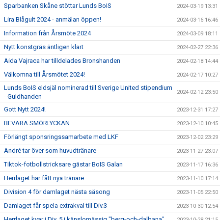
Sparbanken Skåne stöttar Lunds BoIS
2024-03-19 13:31
Lira Blågult 2024 - anmälan öppen!
2024-03-16 16:46
Information från Årsmöte 2024
2024-03-09 18:11
Nytt konstgräs äntligen klart
2024-02-27 22:36
Aida Vajraca har tilldelades Bronshanden
2024-02-18 14:44
Välkomna till Årsmötet 2024!
2024-02-17 10:27
Lunds BoIS eldsjäl nominerad till Sverige United stipendium
2024-02-12 23:50
- Guldhanden
Gott Nytt 2024!
2023-12-31 17:27
BEVARA SMÖRLYCKAN
2023-12-10 10:45
Förlängt sponsringssamarbete med LKF
2023-12-02 23:29
André tar över som huvudtränare
2023-11-27 23:07
Tiktok-fotbollstricksare gästar BoIS Galan
2023-11-17 16:36
Herrlaget har fått nya tränare
2023-11-10 17:14
Division 4 för damlaget nästa säsong
2023-11-05 22:50
Damlaget får spela extrakval till Div.3
2023-10-30 12:54
Herrlaget kvar i Div. 5 i känslomässig "berg-och-dalbana"
2023-10-28 21:15