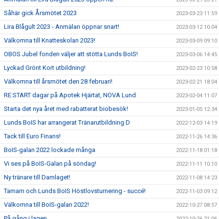
Såhär gick Årsmötet 2023
2023-03-23 11:59
Lira Blågult 2023 - Anmälan öppnar snart!
2023-03-12 10:04
Välkomna till Knatteskolan 2023!
2023-03-09 09:10
OBOS Jubel fonden väljer att stötta Lunds BoIS!
2023-03-06 14:45
Lyckad Grönt Kort utbildning!
2023-02-23 10:58
Välkomna till årsmötet den 28 februari!
2023-02-21 18:04
RE:START dagar på Apotek Hjärtat, NOVA Lund
2023-02-04 11:07
Starta det nya året med rabatterat biobesök!
2023-01-05 12:34
Lunds BoIS har arrangerat Tränarutbildning D
2022-12-03 14:19
Tack till Euro Finans!
2022-11-26 14:36
BoIS-galan 2022 lockade många
2022-11-18 01:18
Vi ses på BoIS-Galan på söndag!
2022-11-11 10:10
Ny tränare till Damlaget!
2022-11-08 14:23
Tamam och Lunds BoIS Höstlovsturnering - succé!
2022-11-03 09:12
Välkomna till BoIS-galan 2022!
2022-10-27 08:57
På gång i lagen...
2022-10-26 21:06