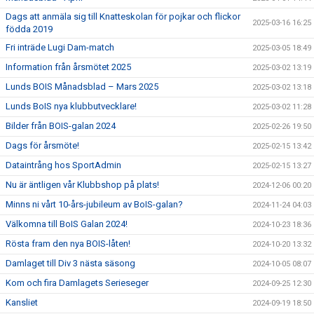
Dags att anmäla sig till Knatteskolan för pojkar och flickor
2025-03-16 16:25
födda 2019
Fri inträde Lugi Dam-match
2025-03-05 18:49
Information från årsmötet 2025
2025-03-02 13:19
Lunds BOIS Månadsblad – Mars 2025
2025-03-02 13:18
Lunds BoIS nya klubbutvecklare!
2025-03-02 11:28
Bilder från BOIS-galan 2024
2025-02-26 19:50
Dags för årsmöte!
2025-02-15 13:42
Dataintrång hos SportAdmin
2025-02-15 13:27
Nu är äntligen vår Klubbshop på plats!
2024-12-06 00:20
Minns ni vårt 10-års-jubileum av BoIS-galan?
2024-11-24 04:03
Välkomna till BoIS Galan 2024!
2024-10-23 18:36
Rösta fram den nya BOIS-låten!
2024-10-20 13:32
Damlaget till Div 3 nästa säsong
2024-10-05 08:07
Kom och fira Damlagets Serieseger
2024-09-25 12:30
Kansliet
2024-09-19 18:50