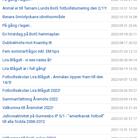
Anmäl er till Tamam-Lunds BoIS fotbollsturnering den 2/11!
2022-10-21 10:24
Bevara Smörlyckans idrottsområde
2022-10-10 16:08
På gång i lagen...
2022-09-21 23:56
En höstdag på BoIS hemmaplan
2022-09-18 20:11
Dubbelmöte mot Kvarnby IK
2022-08-17 20:52
Fem sommarfrågor inkl. EM tips
2022-07-24 12:12
Lira Blågult - vi ses nästa år!
2022-06-30 09:14
Lira Blågult är i full gång!
2022-06-19 16:25
Fotbollsskolan Lira Blågult - Anmälan öppen fram till den
2022-05-07 12:00
14/5!
Fotbollsskolan Lira Blågult 2022!
2022-03-26 09:27
Sammanfattning Årsmöte 2022
2022-03-09 14:45
Välkomna till Årsmötet 2022!
2022-02-10 21:43
Jullovsaktivitet på Gunnesbo IP 5/1 - ”amerikansk fotboll”
2022-01-02 21:17
till alla födda 2006-2012
2021-12-31 15:50