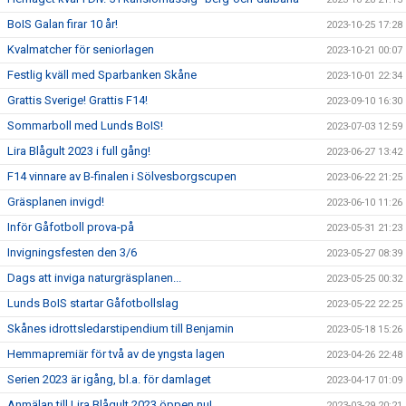
BoIS Galan firar 10 år!
2023-10-25 17:28
Kvalmatcher för seniorlagen
2023-10-21 00:07
Festlig kväll med Sparbanken Skåne
2023-10-01 22:34
Grattis Sverige! Grattis F14!
2023-09-10 16:30
Sommarboll med Lunds BoIS!
2023-07-03 12:59
Lira Blågult 2023 i full gång!
2023-06-27 13:42
F14 vinnare av B-finalen i Sölvesborgscupen
2023-06-22 21:25
Gräsplanen invigd!
2023-06-10 11:26
Inför Gåfotboll prova-på
2023-05-31 21:23
Invigningsfesten den 3/6
2023-05-27 08:39
Dags att inviga naturgräsplanen...
2023-05-25 00:32
Lunds BoIS startar Gåfotbollslag
2023-05-22 22:25
Skånes idrottsledarstipendium till Benjamin
2023-05-18 15:26
Hemmapremiär för två av de yngsta lagen
2023-04-26 22:48
Serien 2023 är igång, bl.a. för damlaget
2023-04-17 01:09
Anmälan till Lira Blågult 2023 öppen nu!
2023-03-29 20:21