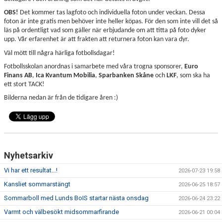
OBS!
Det kommer tas lagfoto och individuella foton under veckan. Dessa
foton är inte gratis men behöver inte heller köpas. För den som inte vill det så
läs på ordentligt vad som gäller när erbjudande om att titta på foto dyker
upp. Vår erfarenhet är att frakten att returnera foton kan vara dyr.
Väl mött till några härliga fotbollsdagar!
Fotbollsskolan anordnas i samarbete med våra trogna sponsorer,
Euro
Finans AB
,
Ica Kvantum Mobilia
,
Sparbanken Skåne
och
LKF
, som ska ha
ett stort TACK!
Bilderna nedan är från de tidigare åren :)
Nyhetsarkiv
Vi har ett resultat...!
2026-07-23 19:58
Kansliet sommarstängt
2026-06-25 18:57
Sommarboll med Lunds BoIS startar nästa onsdag
2026-06-24 23:22
Varmt och välbesökt midsommarfirande
2026-06-21 00:04