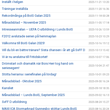
Inställt i helgen
2025-11-21 13:20
Träningar inställda
2025-11-20 16:36
Rekordmånga på BoIS Galan 2025
2025-11-18 00:28
Månadsblad – November 2025
2025-11-05 17:18
Intresseanmälan – UEFA C-utbildning i Lunds BoIS
2025-10-26 13:59
F2012 avslutade serien på hemmaplan
2025-10-23 10:29
Välkomna till BoIS Galan 2025!
2025-10-16 19:12
Vill du bli en bättre tränare? Sista chansen i år att gå SvFF D
2025-10-13 15:42
Vi är nu anslutna till Fritidskortet!
2025-10-07 17:06
Drömstart och dramatik när Bois Herr tog hand om
2025-10-04 21:47
seriesegern!
Stötta herrarna i seriefinalen på lördag!
2025-10-01 09:23
Månadsblad - Oktober 2025
2025-09-30 16:24
Kansliet
2025-09-18 18:35
Månadsblad – Lunds BoIS, September 2025
2025-09-02 16:13
SvFF D utbildning
2025-08-24 15:27
MAXI ICA Stormarknad Gunnesbo stöttar Lunds BoIS
2025-08-16 20:24