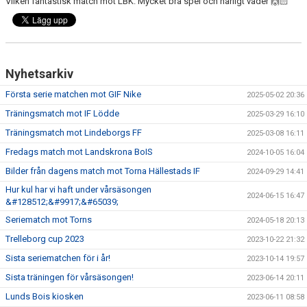
Vilken fantastisk match mot LBK. Mycket bra spel och härligt väder 🙌🏻
Nyhetsarkiv
Första serie matchen mot GIF Nike
2025-05-02 20:36
Träningsmatch mot IF Lödde
2025-03-29 16:10
Träningsmatch mot Lindeborgs FF
2025-03-08 16:11
Fredags match mot Landskrona BoIS
2024-10-05 16:04
Bilder från dagens match mot Torna Hällestads IF
2024-09-29 14:41
Hur kul har vi haft under vårsäsongen
2024-06-15 16:47
&#128512;&#9917;&#65039;
Seriematch mot Torns
2024-05-18 20:13
Trelleborg cup 2023
2023-10-22 21:32
Sista seriematchen för i år!
2023-10-14 19:57
Sista träningen för vårsäsongen!
2023-06-14 20:11
Lunds Bois kiosken
2023-06-11 08:58