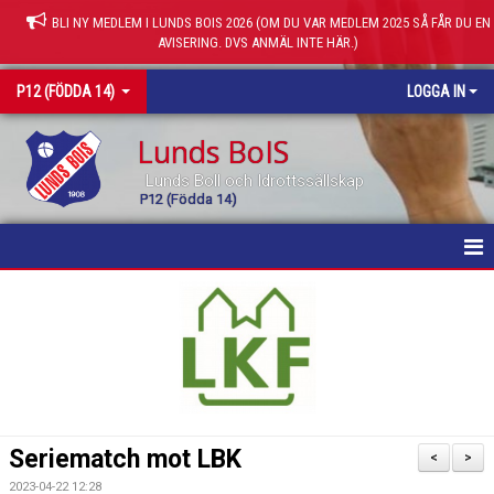
BLI NY MEDLEM I LUNDS BOIS 2026 (OM DU VAR MEDLEM 2025 SÅ FÅR DU EN
AVISERING. DVS ANMÄL INTE HÄR.)
P12 (FÖDDA 14)
LOGGA IN
Lunds BoIS
Lunds Boll och Idrottssällskap
P12 (Födda 14)
HEM
KALENDER
MATCHER
TRUPPEN
Seriematch mot LBK
<
>
KONTAKT
2023-04-22 12:28