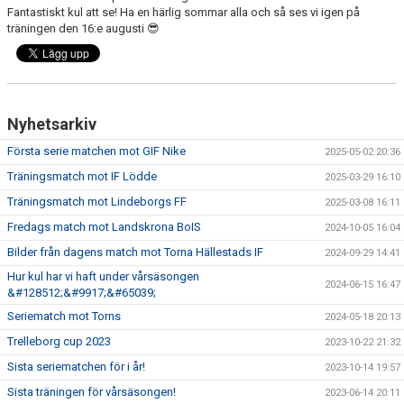
Fantastiskt kul att se! Ha en härlig sommar alla och så ses vi igen på
träningen den 16:e augusti 😎
Nyhetsarkiv
Första serie matchen mot GIF Nike
2025-05-02 20:36
Träningsmatch mot IF Lödde
2025-03-29 16:10
Träningsmatch mot Lindeborgs FF
2025-03-08 16:11
Fredags match mot Landskrona BoIS
2024-10-05 16:04
Bilder från dagens match mot Torna Hällestads IF
2024-09-29 14:41
Hur kul har vi haft under vårsäsongen
2024-06-15 16:47
&#128512;&#9917;&#65039;
Seriematch mot Torns
2024-05-18 20:13
Trelleborg cup 2023
2023-10-22 21:32
Sista seriematchen för i år!
2023-10-14 19:57
Sista träningen för vårsäsongen!
2023-06-14 20:11