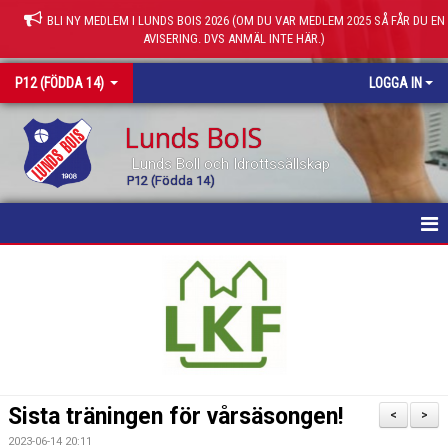
BLI NY MEDLEM I LUNDS BOIS 2026 (OM DU VAR MEDLEM 2025 SÅ FÅR DU EN
AVISERING. DVS ANMÄL INTE HÄR.)
P12 (FÖDDA 14)
LOGGA IN
Lunds BoIS
Lunds Boll och Idrottssällskap
P12 (Födda 14)
HEM
KALENDER
MATCHER
TRUPPEN
Sista träningen för vårsäsongen!
<
>
KONTAKT
2023-06-14 20:11