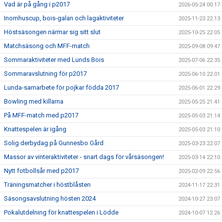
Vad är på gång i p2017
2026-05-24 00:17
Inomhuscup, bois-galan och lagaktiviteter
2025-11-23 22:13
Höstsäsongen närmar sig sitt slut
2025-10-25 22:05
Matchsäsong och MFF-match
2025-09-08 09:47
Sommaraktiviteter med Lunds Bois
2025-07-06 22:35
Sommaravslutning för p2017
2025-06-10 22:01
Lunda-samarbete för pojkar födda 2017
2025-06-01 22:29
Bowling med killarna
2025-05-25 21:41
På MFF-match med p2017
2025-05-03 21:14
Knattespelen är igång
2025-05-03 21:10
Solig derbydag på Gunnesbo Gård
2025-03-23 22:07
Massor av vinteraktiviteter - snart dags för vårsäsongen!
2025-03-14 22:10
Nytt fotbollsår med p2017
2025-02-09 22:56
Träningsmatcher i höstblåsten
2024-11-17 22:31
Säsongsavslutning hösten 2024
2024-10-27 23:07
Pokalutdelning för knattespelen i Lödde
2024-10-07 12:26