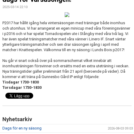
2025-03-14 22:10
KONTAKT
P2017 har hållit igång hela vintersäsongen med träningar både inomhus
och utomhus. Vi har arrangerat en egen minicup med våra föreningsvänner
i p2016 och vi har spelat Tornadospelen ute i Stångby med våra två lag. Vi
har även spelat träningsmatcher med våra vänner i Linero IF. Snart väntar
ytterligare träningsmatcher och sen drar säsongen igång i april med
matcher i Knattespelen. Välkomna till en ny säsong i Lunds Bois p2017!
Nu går vi snart också över på sommarschemat vilket innebär att
inomhusträningen försvinner och ersätts med en extra uteträning i veckan.
Nya träningstider gäller preliminärt från 21 april (beroende på väder). Då
kommer vi att träna på Gunnesbo Gård IP enligt följande:
Tisdagar 1730-1830
Torsdagar 1730-1830
Nyhetsarkiv
Dags för en ny säsong
2026-08-03 09:03