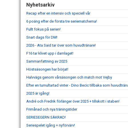
Nyhetsarkiv
Recap efter en intensiv och speciell vår
6 poäng efter de första tre seriematcherna!
Fullt fokus på serien!
Snart dags för DM!
2026 - Ata Said tar över som huvudtränare!
F16 tar klivet upp i damlaget!
Sammanfattning av 2025
Höstsäsongen har börjat!
Halvvägs genom vårsäsongen och match mot Vejby
Efter en tumultartad vinter - Dino Becic tillbaka som huvudträn
2025 är igång!
André och Fredrik förlänger över 2025 + tillskott i staben!
Frimånad och nya träningstider
SERIESEGERN SÄKRAD!
Seriespelet igång + nyförvärv!