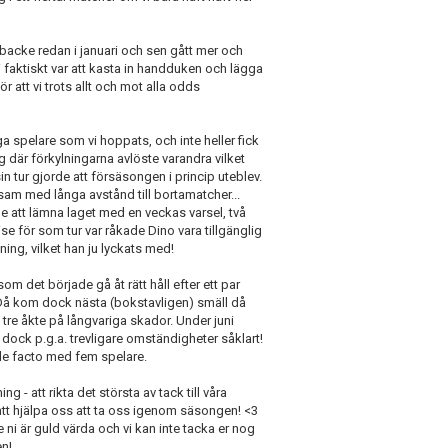
rsbacke redan i januari och sen gått mer och
i faktiskt var att kasta in handduken och lägga
ör att vi trots allt och mot alla odds
ga spelare som vi hoppats, och inte heller fick
g där förkylningarna avlöste varandra vilket
sin tur gjorde att försäsongen i princip uteblev.
sam med långa avstånd till bortamatcher...
ade att lämna laget med en veckas varsel, två
ise för som tur var råkade Dino vara tillgänglig
ning, vilket han ju lyckats med!
om det började gå åt rätt håll efter ett par
Då kom dock nästa (bokstavligen) smäll då
tre åkte på långvariga skador. Under juni
dock p.g.a. trevligare omständigheter såklart!
de facto med fem spelare.
 - att rikta det största av tack till våra
tt hjälpa oss att ta oss igenom säsongen! <3
 ni är guld värda och vi kan inte tacka er nog
en!