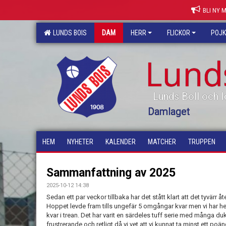
BLI NY 
LUNDS BOIS
DAM
HERR
FLICKOR
POJ
Lund
Lunds Boll och I
Damlaget
HEM
NYHETER
KALENDER
MATCHER
TRUPPEN
Sammanfattning av 2025
2025-10-12 14:38
Sedan ett par veckor tillbaka har det stått klart att det tyvärr åte
Hoppet levde fram tills ungefär 5 omgångar kvar men vi har hel
kvar i trean. Det har varit en särdeles tuff serie med många du
frustrerande och retligt då vi vet att vi kunnat ta minst ett poäng