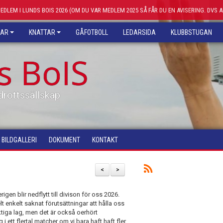
MEDLEM I LUNDS BOIS 2026 (OM DU VAR MEDLEM 2025 SÅ FÅR DU EN AVISERING. DVS 
KAR
KNATTAR
GÅFOTBOLL
LEDARSIDA
KLUBBSTUGAN
s BoIS
drottssällskap
BILDGALLERI
DOKUMENT
KONTAKT
<
>
rigen blir nedflytt till divison för oss 2026.
t enkelt saknat förutsättningar att hålla oss
ktiga lag, men det är också oerhört
 i ett flertal matcher om vi bara haft haft fler