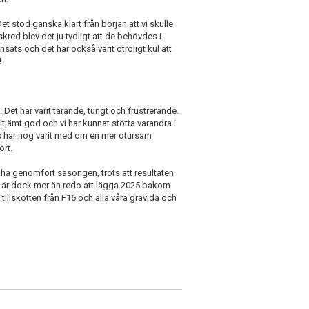
 Det stod ganska klart från början att vi skulle
kred blev det ju tydligt att de behövdes i
sats och det har också varit otroligt kul att
!
. Det har varit tärande, tungt och frustrerande.
alltjämt god och vi har kunnat stötta varandra i
s har nog varit med om en mer otursam
ort.
 ha genomfört säsongen, trots att resultaten
 Vi är dock mer än redo att lägga 2025 bakom
tillskotten från F16 och alla våra gravida och