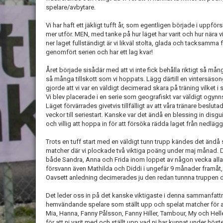
spelare/avbytare.
Vi har haft ett jäkligt tufft år, som egentligen började i uppfö
mer utför. MEN, med tanke på hur läget har varit och hur nära v
ner laget fullständigt är vi likväl stolta, glada och tacksamma f
genomfört serien och har ett lag kvar!
Året började sisådär med att vi inte fick behålla riktigt så mån
så många tillskott som vi hoppats. Lägg därtill en vintersäson
gjorde att vi var en väldigt decimerad skara på träning vilket i 
Vi blev placerade i en serie som geografiskt var väldigt ogynn
Läget förvärrades givetvis tillfälligt av att våra tränare beslut
veckor till seriestart. Kanske var det ändå en blessing in disgu
och villig att hoppa in för att försöka rädda laget från nedlägg
Trots en tuff start med en väldigt tunn trupp kändes det ändå s
matcher där vi plockade två viktiga poäng under maj månad. 
både Sandra, Anna och Frida inom loppet av någon vecka alla 
försvann även Mathilda och Diddi i ungefär 9 månader framåt, 
Oavsett anledning decimerades ju den redan tunnna truppen 
Det leder oss in på det kanske viktigaste i denna sammanfattning
hemvändande spelare som ställt upp och spelat matcher för a
Mia, Hanna, Fanny Pålsson, Fanny Hiller, Tambour, My och Helle
för att ni varit med och ställt upp vad ni har kunnat under höst