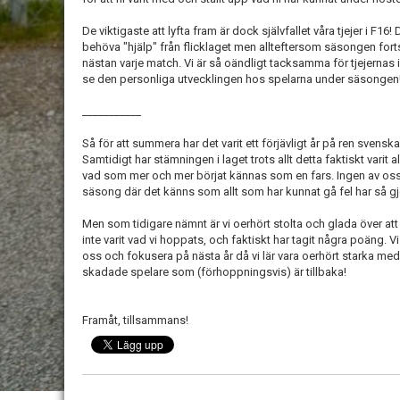
De viktigaste att lyfta fram är dock självfallet våra tjejer i F16!
behöva "hjälp" från flicklaget men allteftersom säsongen forts
nästan varje match. Vi är så oändligt tacksamma för tjejernas in
se den personliga utvecklingen hos spelarna under säsongen
___________
Så för att summera har det varit ett förjävligt år på ren svenska
Samtidigt har stämningen i laget trots allt detta faktiskt varit 
vad som mer och mer börjat kännas som en fars. Ingen av os
säsong där det känns som allt som har kunnat gå fel har så gj
Men som tidigare nämnt är vi oerhört stolta och glada över att
inte varit vad vi hoppats, och faktiskt har tagit några poäng.
oss och fokusera på nästa år då vi lär vara oerhört starka med 
skadade spelare som (förhoppningsvis) är tillbaka!
Framåt, tillsammans!