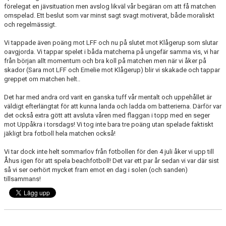
förelegat en jävsituation men avslog likväl vår begäran om att få matchen
omspelad. Ett beslut som var minst sagt svagt motiverat, både moraliskt
och regelmässigt.
Vi tappade även poäng mot LFF och nu på slutet mot Klågerup som slutar
oavgjorda. Vi tappar spelet i båda matcherna på ungefär samma vis, vi har
från början allt momentum och bra koll på matchen men när vi åker på
skador (Sara mot LFF och Emelie mot Klågerup) blir vi skakade och tappar
greppet om matchen helt..
Det har med andra ord varit en ganska tuff vår mentalt och uppehållet är
väldigt efterlängtat för att kunna landa och ladda om batterierna. Därför var
det också extra gött att avsluta våren med flaggan i topp med en seger
mot Uppåkra i torsdags! Vi tog inte bara tre poäng utan spelade faktiskt
jäkligt bra fotboll hela matchen också!
Vi tar dock inte helt sommarlov från fotbollen för den 4 juli åker vi upp till
Åhus igen för att spela beachfotboll! Det var ett par år sedan vi var där sist
så vi ser oerhört mycket fram emot en dag i solen (och sanden)
tillsammans!