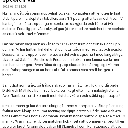
2026-06-23 14:05
BILDGALLERI
Nu har vi gått på sommaruppehåll och kan konstatera att vi ligger hyfsat
stabilt på en fjärdeplats i tabellen, bara 1-3 poäng efter tvåan och trean. Vi
DOKUMENT
har tagit hem åtta trepoängare, spelat tre oavgjorda och förlorat två
matcher. Frida ligger tvåa i skytteligan (dock med tre matcher färre spelade
KONTAKT
än ettan) och Emelie femma!
Det har minst sagt varit en vår som har svängt fram och tillbaka och upp
och ner. Vi har haft en hel del oflyt och otur både med resultat och skador.
Dessvärre har truppen decimerats en del och slagits hårt med långsiktiga
skador på Sabrina, Emelie och Frida som inte kommer kunna spela mer
den här säsongen.. Även Bäsa drog upp skadan hon ådrog sig i vintras
men förhoppningen är att hon i alla fall kommer vara spelklar igen till
hösten!
Samtidigt som vi åkt på tråkiga skador har vi fått lite tillökning då både
Diddi och Mathilda kommit tillbaka på riktigt efter mammaledigheterna.
Även Tambour har tillkommit mot slutet av våren och stärkt upp truppen!
Resultatmässigt har det inte riktigt gått som vi hoppats. Vi åkte på en tung
förlust mot Åkarp som i vår mening var djupt orättvis. Både Sara och Ata
fick ta emot röda kort av domaren under matchen varför vi spelade med 10
man 75 % av matchen. Efter matchen fick vi veta att domaren var bror till en
spelare i laget. Vi anmälde saken till Skåneboll som konstaterade att det