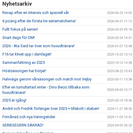
Nyhetsarkiv
Recap efter en intensiv och speciell vår
2026-06-23 14:05
6 poäng efter de första tre seriematcherna!
2026-04-21 11:12
Fullt fokus på serien!
2026-03-23 09:18
Snart dags för DM!
2026-02-24 14:41
2026 - Ata Said tar över som huvudtränare!
2026-01-07 10:48
F16 tar klivet upp i damlaget!
2025-10-23 13:13
Sammanfattning av 2025
2025-10-12 14:38
Höstsäsongen har börjat!
2025-08-22 10:43
Halvvägs genom vårsäsongen och match mot Vejby
2025-05-11 13:38
Efter en tumultartad vinter - Dino Becic tillbaka som
2025-04-04 10:17
huvudtränare!
2025 är igång!
2025-02-10 18:36
André och Fredrik förlänger över 2025 + tillskott i staben!
2024-11-21 08:36
Frimånad och nya träningstider
2024-11-03 10:41
SERIESEGERN SÄKRAD!
2024-09-09 20:32