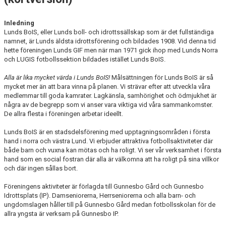
UNGDOMSPOLICY
Inledning
Lunds BoIS, eller Lunds boll- och idrottssällskap som är det fullständiga
BLANKETTER OCH MANUALER
namnet, är Lunds äldsta idrottsförening och bildades 1908. Vid denna tid
hette föreningen Lunds GIF men när man 1971 gick ihop med Lunds Norra
och LUGIS fotbollssektion bildades istället Lunds BoIS.
KALENDER
Alla är lika mycket värda i Lunds BoIS!
Målsättningen för Lunds BoIS är så
mycket mer än att bara vinna på planen. Vi strävar efter att utveckla våra
medlemmar till goda kamrater. Lagkänsla, samhörighet och ödmjukhet är
några av de begrepp som vi anser vara viktiga vid våra sammankomster.
De allra flesta i föreningen arbetar ideellt.
Lunds BoIS är en stadsdelsförening med upptagningsområden i första
hand i norra och västra Lund. Vi erbjuder attraktiva fotbollsaktiviteter där
både barn och vuxna kan mötas och ha roligt. Vi ser vår verksamhet i första
hand som en social fostran där alla är välkomna att ha roligt på sina villkor
och där ingen sållas bort.
Föreningens aktiviteter är förlagda till Gunnesbo Gård och Gunnesbo
Idrottsplats (IP). Damseniorerna, Herrseniorerna och alla barn- och
ungdomslagen håller till på Gunnesbo Gård medan fotbollsskolan för de
allra yngsta är verksam på Gunnesbo IP.