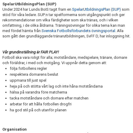
SpelarUtbildningsPlan (SUP)
Under 2024 har Lunds BoIS tagit fram en
SpelarUtbildningsPlan (SUP)
som
stöd för våra ledare. SUP:n tar spelformerna som utgångspunkt och ger
rekommendationer om vilka färdigheter som ska tränas, och i vilken
omfattning, i de olika åldrarna. Träningsövningar för olika tema kan man
med fördel hämta från
Svenska Fotbollsförbundets övningsportal
. Alla
som gått den grundläggande tränarutbildningen, SvFF D, har inloggning hit.
Vår grundinställning är FAIR PLAY!
Fotboll ska vara roligt för alla; motståndare, medspelare, tränare, domare
och föräldrar, i med och motgång. Vi uppnår detta genom att:
följa fotbollens regler
respektera domarens beslut
uppmana till just spel
heja på och stötta vårt lag och inte håna motståndarna
hälsa på varandra före matcherna
tacka motståndare och domare efter matchen
arbetar för att hålla fotbollen drogfri
ha god stil på och utanför planen
Organisation