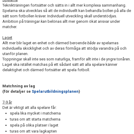
Teknikträningen fortsätter och sätts in i allt mer komplexa sammanhang.
Spelarna ska utvecklas så att de individuellt kan behandla bollen på alla de
sätt som fotbollen kräver. Individuell utveckling skall understödjas.
Ambition på träningar
kan
belönas allt mer genom ökat ansvar under
matcher.
Laget
Allt mer blir laget en enhet och därmed beroende
både
av spelarnas
individuella skicklighet och av deras förmåga att stödja varandra på och
utanför planen.
Toppningar skall inte ses som naturliga, framför allt inte i de yngre tonåren.
Laget ska istället matchas på ett sådant sätt att alla spelare känner
delaktighet och därmed fortsätter att spela fotboll.
Matchning av lag
(för detaljer se
Spelarutbildningsplanen
)
7-9 år
Det är viktigt att alla spelare får:
spela lika mycket i matcherna
turas om att starta matcherna
spela på olika platser i laget
turas om att vara lagkapten