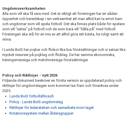
Ungdomsverksamheten
Alla som vill ska få vara med. Det är viktigt att föreningen har en sådan
öppenhet och beredskap i sin verksamhet att man alltid kan ta emot barn
och ungdomar som vill spela fotboll. Det ska finnas plats både för spelare
som vill ”satsa” på fotboll och de som bara vill ”hålla på” med fotboll.
Föreningen ska stå för en mix av att alltid göra sitt bästa, ha roligt samt att
vinna.
I Lunds BoIS har pojkar och flickor lika bra förutsättningar och vi satsar lika
mycket resurser på pojklag och flicklag. De har samma ekonomiska,
träningsmässiga och matchmässiga förutsättningar.
Policy och Riktlinjer - nytt 2026
Följande dokument beskriver en första version av uppdaterad policy och
riktlinjer för ungdomslagen som kommer tas fram och förankras under
2025.
Lunds BoIS fotbollsfilosofi
Policy - Lunds BoIS ungdomslag
Riktlinjer för ledarstaben och samarbete inom laget
Rotationssystem mellan åldersgrupper