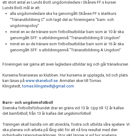
ett stort antal av Lunds BoIS ungdomsledare i Skånes FF:s kurser.
Lunds BoIS mål är att:
alla ungdomsledare ska ha genomgått Skånes FF:s startkurs
”Tränarutbildning C” och tagit del av föreningens ”barn- och
ungdomspolicy”
minst en av de tränare som fotbollsutbildar barn som är 10 år ska
genomgått SFF: s utbildningsnivå ”Tränarutbildning B Ungdom”
minst en av de tränare som fotbollsutbildar barn som är 16 år ska
genomgått SFF: s utbildningsnivå ”Tränarutbildning A Ungdom”
Föreningen ser gärna att även lagledare utbildar sig och går tränarkurser.
Kurserna finansieras av klubben. Hur kurserna är upplagda, tid och plats
kan läsas på
www.skaneboll.se
. Anmälan sker till Tomas
Klingstedt,
tomas.klingstedt@gmail.com
Barn- och ungdomsfotboll
Svenska fotbollsförbundet drar en gräns vid 13 år. Upp till 12 år kallas
det
barnfotboll,
från 13 år kallas det
ungdomsfotboll.
Träningen skall handla om att utveckla, fostra och utbilda våra spelare. Vi
ska planera och arbeta på lång sikt för att nå bra resultat med den
individuella talangutvecklingen. Stor vikt lägger vi vid hur spelarna