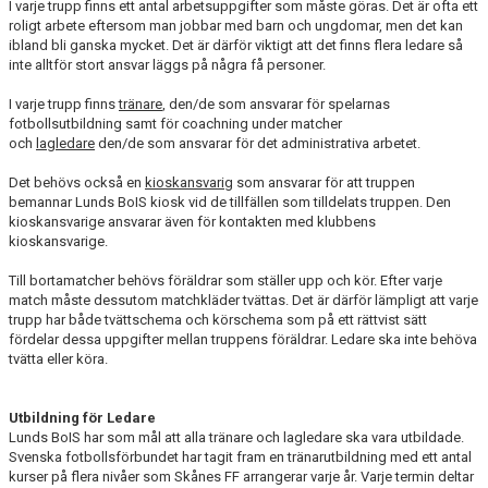
I varje trupp finns ett antal arbetsuppgifter som måste göras. Det är ofta ett
roligt arbete eftersom man jobbar med barn och ungdomar, men det kan
ibland bli ganska mycket. Det är därför viktigt att det finns flera ledare så
inte alltför stort ansvar läggs på några få personer.
I varje trupp finns
tränare
, den/de som ansvarar för spelarnas
fotbollsutbildning samt för coachning under matcher
och
lagledare
den/de som ansvarar för det administrativa arbetet.
Det behövs också en
kioskansvarig
som ansvarar för att truppen
bemannar Lunds BoIS kiosk vid de tillfällen som tilldelats truppen. Den
kioskansvarige ansvarar även för kontakten med klubbens
kioskansvarige.
Till bortamatcher behövs föräldrar som ställer upp och kör. Efter varje
match måste dessutom matchkläder tvättas. Det är därför lämpligt att varje
trupp har både tvättschema och körschema som på ett rättvist sätt
fördelar dessa uppgifter mellan truppens föräldrar. Ledare ska inte behöva
tvätta eller köra.
Utbildning för Ledare
Lunds BoIS har som mål att alla tränare och lagledare ska vara utbildade.
Svenska fotbollsförbundet har tagit fram en tränarutbildning med ett antal
kurser på flera nivåer som Skånes FF arrangerar varje år. Varje termin deltar