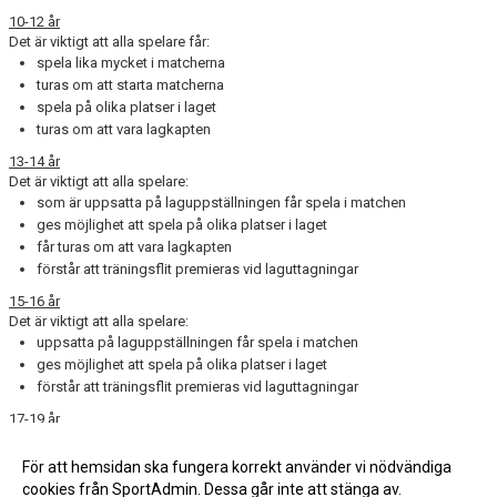
10-12 år
Det är viktigt att alla spelare får:
spela lika mycket i matcherna
turas om att starta matcherna
spela på olika platser i laget
turas om att vara lagkapten
13-14 år
Det är viktigt att alla spelare:
som är uppsatta på laguppställningen får spela i matchen
ges möjlighet att spela på olika platser i laget
får turas om att vara lagkapten
förstår att träningsflit premieras vid laguttagningar
15-16 år
Det är viktigt att alla spelare:
uppsatta på laguppställningen får spela i matchen
ges möjlighet att spela på olika platser i laget
förstår att träningsflit premieras vid laguttagningar
17-19 år
Det är viktigt att alla spelare:
uppsatta på laguppställningen får spela i matchen
För att hemsidan ska fungera korrekt använder vi nödvändiga
förstår att träningsflit premieras vid laguttagningar
cookies från SportAdmin. Dessa går inte att stänga av.