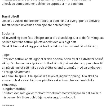
utvecklas som personer och hur de uppträder mot varandra.
Barnfotboll
Det är de vuxna, tränare och föräldrar som har det övergripande ansvaret
för att barnen utvecklas som spelare och har roligt.
Spelarna
All utveckling som fotbollsspelare är bra utveckling. Det är därför viktigt att
barnen får träna fotboll på ett varierat och allsidigt sätt.
Särskilt fokus skall läggas på bollkontakt och individuell teknikträning.
Laget
Eftersom fotboll är ett lagspel är den sociala delen av alla aktiviteter också
viktig. Om barnen ska tycka att fotboll är roligt så måste de uppmuntras till
att på ett rimligt sätt hjälpa och stötta varandra, umgås med varandra och
ha roligt
tillsammans.
Alla skall få spela. Alla spelar lika mycket, ingen toppning. Alla skall ha
ansvar och alla skall få prova på olika saker i matcher och matchlika
situationer.
Ungdomsfotboll
Förutom det som gäller för barnfotboll kommer ytterligare en del saker in
när barnen blir äldre och börjar spela ungdomsfotboll.
Spelarna