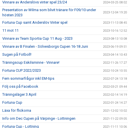
Vinnare av Anderslövs vinter spel 23/24
2024-03-25 08:02
Presentation av Wilma som blivit tränare för F09/10 under
2023-12-04 19:20
hösten 2023
Fortuna Cup samt Anderslöv Vinter spel
2023-11-13 08:45
11 mot 11
2023-10-16 12:52
Vinnare av Team Sportia Cup 11 Aug - 2023
2023-08-13 10:08
Vinnare av B Finalen - Sölvesborgs Cupen 16-18 Juni
2023-06-19 09:51
Sugen på Fotboll!
2023-04-14 10:43
Träningscup Eskilsminne - Vinnare!
2022-11-26 17:27
Fortuna CUP 2022/2023
2022-10-24 10:55
Fem sommarfrågor inkl EM-tips
2022-07-24 13:18
Följ oss på Facebook
2022-03-21 09:44
Träningsläger 3 April
2022-02-14 14:19
Fortuna Cup
2022-01-24 14:27
Läxa för flickorna
2021-12-02 10:02
Info om Dec Cupen på Värpinge - Lottningen
2021-11-22 09:05
Fortuna Cup - Lottning
2021-11-11 10:06